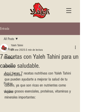
Entrada
All Posts
Yaleh Tahini
All Posts
27 ene 2025
5 min de lectura
7 Recetas con Yaleh Tahini para un
Recetas
cabello saludable.
Aderezos
Aquí tienes 7 recetas nutritivas con Yaleh Tahini 
Recetas Dulces
que pueden ayudarte a mejorar la salud de tu 
Postres
cabello, ya que son ricas en nutrientes como 
ácidos grasos esenciales, proteínas, vitaminas y 
Vegano
minerales importantes: