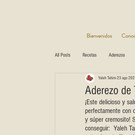
Bienvenidos
Conoci
All Posts
Recetas
Aderezos
Yaleh Tahini
23 ago 202
Aderezo de 
¡Este delicioso y sa
perfectamente con cu
y súper cremosito! 
conseguir:  Yaleh Tah