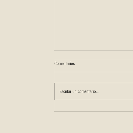
Comentarios
Escribir un comentario...
Aderezo Fresco con Yaleh Tahini y
Limón